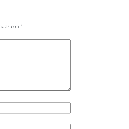
cados con
*