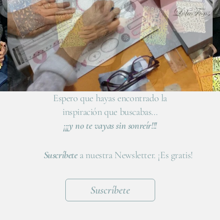
Espero que hayas encontrado la
inspiración que buscabas…
¡¡¡y no te vayas sin sonreír!!!
Suscríbete
a nuestra Newsletter. ¡Es gratis!
Suscríbete