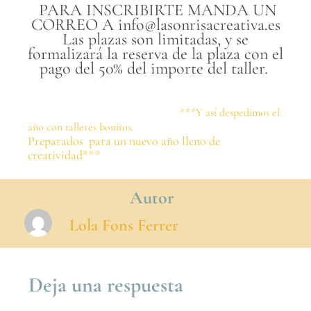
PARA INSCRIBIRTE MANDA UN
CORREO A info@lasonrisacreativa.es
Las plazas son limitadas, y se
formalizará la reserva de la plaza con el
pago del 50% del importe del taller.
***Y así despedimos el
año con talleres bonitos.
Preparados para un nuevo año lleno de
creatividad***
Autor
Lola Fons Ferrer
Deja una respuesta