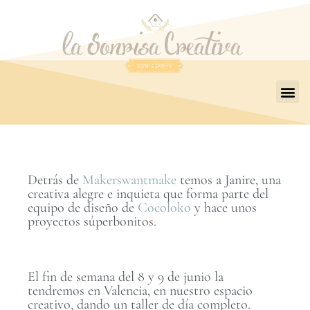
Detrás de
Makerswantmake
temos a Janire, una
creativa alegre e inquieta que forma parte del
equipo de diseño de
Cocoloko
y hace unos
proyectos súperbonitos.
El fin de semana del 8 y 9 de junio la
tendremos en Valencia, en nuestro espacio
creativo, dando un taller de día completo.