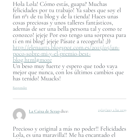
Hola Lola! Cómo estás, guapa? Muchas
felicidades por tu trabajo! Ya sabes que soy el
fan nº1 de tu blog y de la tienda! Haces unas
cosas preciosas y unos talleres fantásticos,
además de ser una bella persona tal y como te
conozco! jejeje Por eso tengo una sorpresa para
tí en mi blog! jejeje Pásate a recogerla! ;))
http://elenaarts.blogspot.com.es/2015/05/un-
poco-sobre-mi-y-el-premio-best-
blog.html#more
Un beso muy fuerte y espero que todo vaya
mejor que nunca, con los últimos cambios que
has tenido! Muacks!
Responder
19/05/2015 a las 10:39
La Caixa de Scrap
dice:
Precioso y original a más no poder!! Felicidades
Lola, es una maravilla!! Me ha encantado el