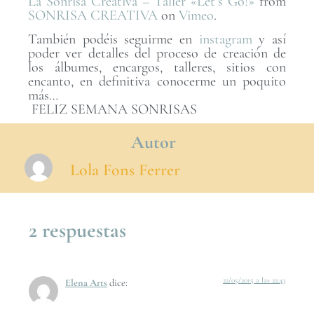
La Sonrisa Creativa – Taller «Let’s Go!»
from
SONRISA CREATIVA
on
Vimeo
.
También podéis seguirme en
instagram
y así
poder ver detalles del proceso de creación de
los álbumes, encargos, talleres, sitios con
encanto, en definitiva conocerme un poquito
más…
FELIZ SEMANA SONRISAS
Autor
Lola Fons Ferrer
2 respuestas
22/05/2015 a las 22:43
Elena Arts
dice: