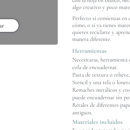
con la hoja en blanco, nec
algo creativo y poco mater
Perfecto si comienzas en 
cómo, o si ya tienes mate
ar
quieres reciclarte y apren
manera diferente.
Herramientas
Necesitaras, herramienta d
cola de encuadernar.
Pasta de textura o relieve,
Stencil y una tela o loneta
Remaches metálicos y crop 
puede encuadernar sin po
Retales de diferentes pape
antiguos.
Materiales incluidos