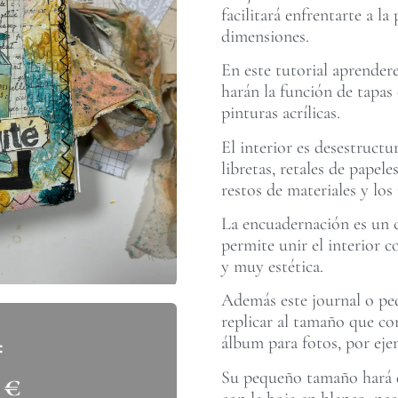
facilitará enfrentarte a l
dimensiones.
En este tutorial aprender
harán la función de tapas 
pinturas acrílicas.
El interior es desestructu
libretas, retales de papel
restos de materiales y los 
La encuadernación es un 
permite unir el interior c
y muy estética.
Además este journal o peq
replicar al tamaño que co
álbum para fotos, por eje
Su pequeño tamaño hará q
0
€