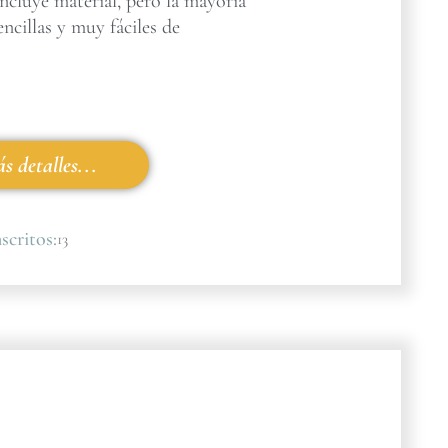
incluye material, pero la mayoría
encillas y muy fáciles de
s detalles...
scritos:
13