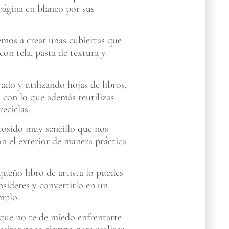
a página en blanco por sus
emos a crear unas cubiertas que
con tela, pasta de textura y
rado y utilizando hojas de libros,
es con lo que además reutilizas
reciclas.
cosido muy sencillo que nos
on el exterior de manera práctica
ueño libro de artista lo puedes
nsideres y convertirlo en un
mplo.
ue no te de miedo enfrentarte