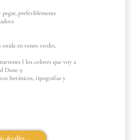
 pegar, preferiblemente
gadora
s oxide en tonos verdes,
marrones ( los colores que voy a
nd Dune 9
vos botánicos, tipografias y
s detalles...