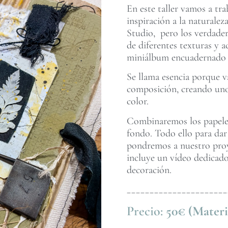
En este taller vamos a tr
inspiración a la naturale
Studio, pero los verdader
de diferentes texturas y
miniálbum encuadernado c
Se llama esencia porque va
composición, creando uno
color.
Combinaremos los papeles 
fondo. Todo ello para dar
pondremos a nuestro proye
incluye un vídeo dedicado
decoración.
______________________
Precio:
50€ (Materi