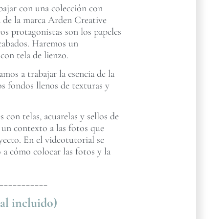
abajar con una colección con
za de la marca Arden Creative
os protagonistas son los papeles
 acabados. Haremos un
on tela de lienzo.
mos a trabajar la esencia de la
s fondos llenos de texturas y
con telas, acuarelas y sellos de
 un contexto a las fotos que
cto. En el videotutorial se
 a cómo colocar las fotos y la
___________
al incluido)