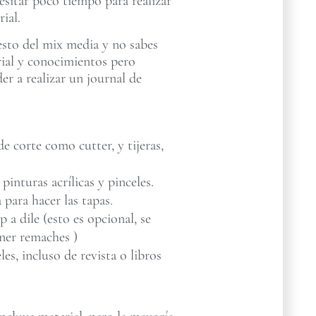
esitar poco tiempo para realizar
ial.
esto del mix media y no sabes
rial y conocimientos pero
der a realizar un journal de
e corte como cutter, y tijeras,
 pinturas acrílicas y pinceles.
 para hacer las tapas.
a dile (esto es opcional, se
ner remaches )
les, incluso de revista o libros