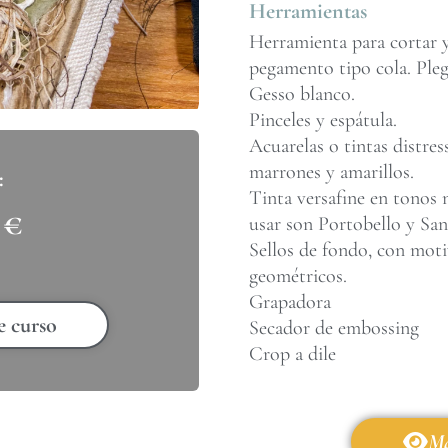
Herramientas
Herramienta para cortar y
pegamento tipo cola. Ple
Gesso blanco.
Pinceles y espátula.
Acuarelas o tintas distres
marrones y amarillos.
Tinta versafine en tonos 
0
€
usar son Portobello y Sa
Sellos de fondo, con moti
geométricos.
Grapadora
e curso
Secador de embossing
Crop a dile
Má