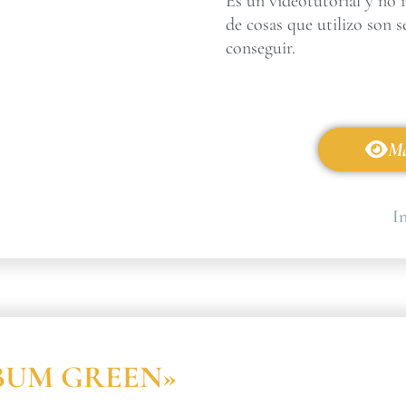
Es un videotutorial y no 
de cosas que utilizo son s
conseguir.
Má
In
ÁLBUM GREEN»