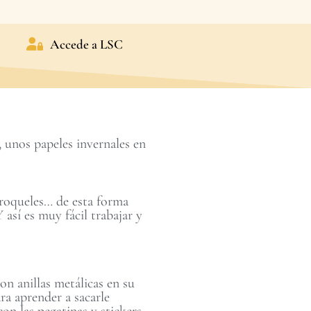
Accede a LSC
 unos papeles invernales en
troqueles… de esta forma
así es muy fácil trabajar y
on anillas metálicas en su
ra aprender a sacarle
con las pegatinas y stickers