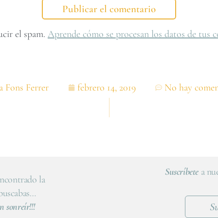
ucir el spam.
Aprende cómo se procesan los datos de tus c
a Fons Ferrer
febrero 14, 2019
No hay comen
Suscríbete
a nue
ncontrado la
 buscabas…
Su
n sonreír!!!