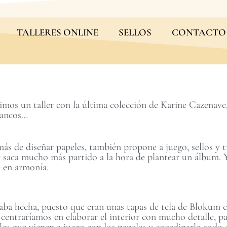
TALLERES ONLINE
SELLOS
CONTACTO
imos un taller con la última colección de Karine Cazenave,
lancos…
s de diseñar papeles, también propone a juego, sellos y 
 saca mucho más partido a la hora de plantear un álbum. Y 
é en armonía.
taba hecha, puesto que eran unas tapas de tela de Blokum c
 centraríamos en elaborar el interior con mucho detalle, pa
eles que vienen a juego con los papeles y coordinarlo todo 