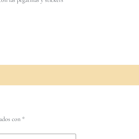
cados con
*