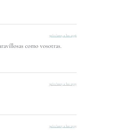
30/11/2015 a las 23:36
aravillosas como vosotras.
30/11/2015 a las 23:35
30/11/2015 a las 23:35