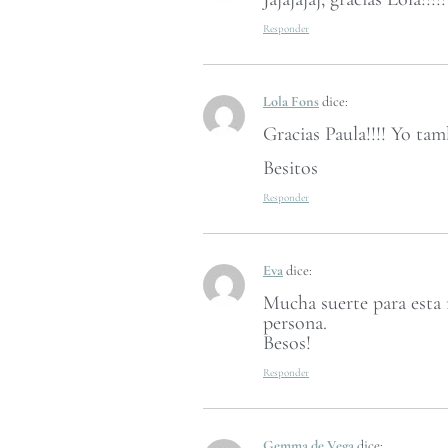
Responder
Lola Fons
dice:
Gracias Paula!!!! Yo tam
Besitos
Responder
Eva
dice:
Mucha suerte para esta 
persona.
Besos!
Responder
Gemma de Vega
dice: