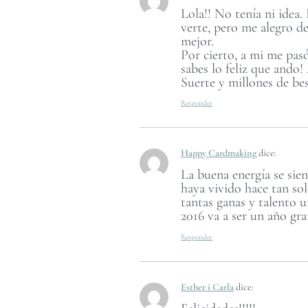
Lola!! No tenía ni idea
verte, pero me alegro d
mejor.
Por cierto, a mi me pas
sabes lo feliz que ando!
Suerte y millones de bes
Responder
Happy Cardmaking
dice:
La buena energía se sie
haya vivido hace tan so
tantas ganas y talento u
2016 va a ser un año gra
Responder
Esther i Carla
dice: