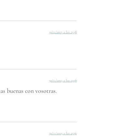
30/11/2015 a las 23:38
30/11/2015 a las 23:38
sas buenas con vosotras.
30/11/2015 a las 23:36