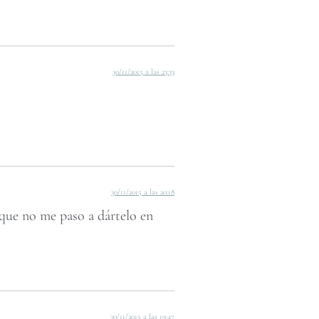
30/11/2015 a las 23:33
30/11/2015 a las 20:18
que no me paso a dártelo en
30/11/2015 a las 19:47