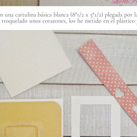
en una cartulina básica blanca (8″1/2 x 5″1/2) plegada por
 troquelado unos corazones, los he metido en el plástico