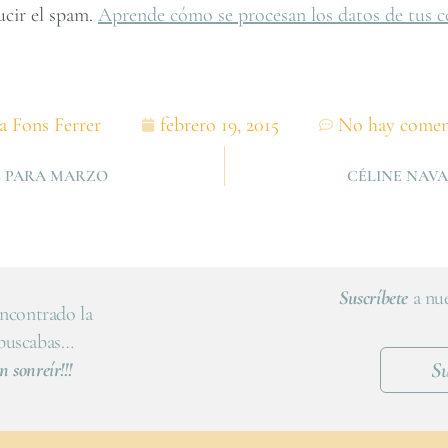
ucir el spam.
Aprende cómo se procesan los datos de tus c
a Fons Ferrer
febrero 19, 2015
No hay comen
S PARA MARZO
CÉLINE NAVA
Suscríbete
a nue
ncontrado la
 buscabas…
Su
n sonreír!!!