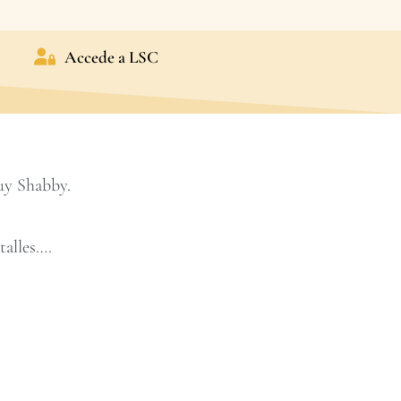
Accede a LSC
uy Shabby.
talles….