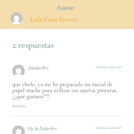
Autor
Lola Fons Ferrer
2 respuestas
31/03/2015 a las 12:25
Anuska
dice:
que chulo, ya me he preparado mi inicial de
papel mache para utilizar tus nuevas pinturas,
¡¡¡que ganasss!"!!
Responder
30/03/2015 a las 11:43
Diy by Paula
dice: