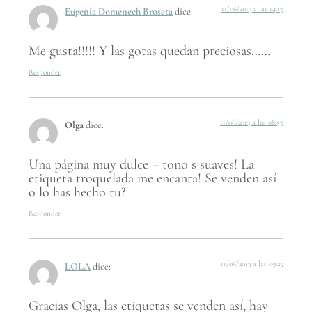
11/06/2013 a las 14:17
Eugenia Domenech Broseta
dice:
Me gusta!!!!! Y las gotas quedan preciosas……
Responder
11/06/2013 a las 08:57
Olga
dice:
Una página muy dulce – tono s suaves! La
etiqueta troquelada me encanta! Se venden así
o lo has hecho tu?
Responder
11/06/2013 a las 09:25
LOLA
dice:
Gracias Olga, las etiquetas se venden así, hay