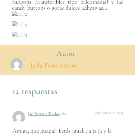
rubbons (transferibles tipo calcomanía) y las
candy buttons o gotas dulces adhesivas…
Autor
Lola Fons Ferrer
12 respuestas
19/06/2013 a las 07:42
De Totter a Tardor
dice:
Amiga, qué guapa!! Estás igual…ja ja ja y la