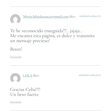
12/06/2013 a las 13:31
Mireia hilosdeazucar@gmail.com
dice:
Te he reconocido enseguida!!!…jajaja…
Me encanta esta página, es dulce y transmite
un mensaje precioso!
Besos!
Responder
12/06/2013 a las 09:13
LOLA
dice:
Gracias Celia!!!!
Un beso fuerte
Responder