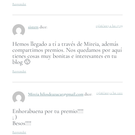
Responder
13/06/2013 a las 17:39
sisters
dice:
Hemos llegado a tí a través de Mireia, además
compartimos premios. Nos quedamos por aquí
tienes cosas muy bonitas e interesantes en tu
blog 🙂
Responder
13/06/2013 a las 12:11
Mireia hilosdeazucar@gmail.com
dice:
Enhorabuena por tu premio!!!!
; )
Besos!!!!
Responder