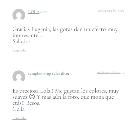
12/06/2013 a las 09:13
LOLA
dice:
Gracias Eugenia, las gotas dan un efecto muy
interesante….
Saludos
Responder
11/06/2013 a las 14:32
scrapbooking rules
dice:
Es preciosa Lola!! Me gustan los colores, muy
suaves 😉 Y más aún la foto, que mona que
etás!! Besos,
Celia
Responder