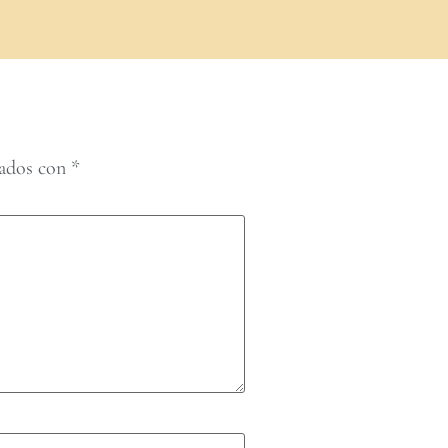
cados con
*