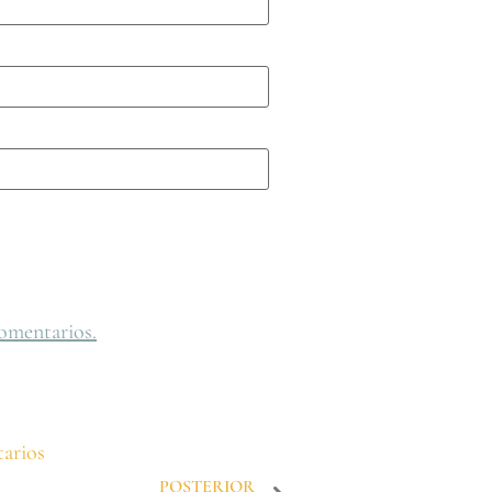
omentarios.
arios
POSTERIOR