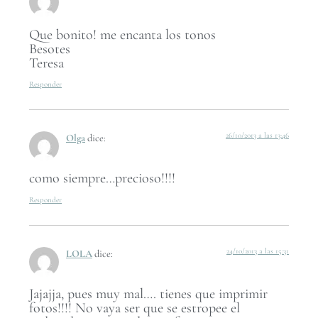
Que bonito! me encanta los tonos
Besotes
Teresa
Responder
26/10/2013 a las 13:46
Olga
dice:
como siempre…precioso!!!!
Responder
24/10/2013 a las 15:31
LOLA
dice:
Jajajja, pues muy mal…. tienes que imprimir
fotos!!!! No vaya ser que se estropee el