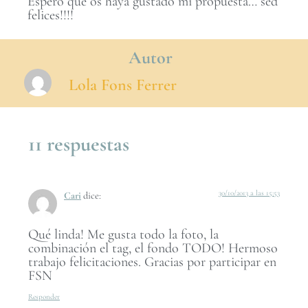
Espero que os haya gustado mi propuesta… sed
felices!!!!
Autor
Lola Fons Ferrer
11 respuestas
30/10/2013 a las 15:53
Cari
dice:
Qué linda! Me gusta todo la foto, la
combinación el tag, el fondo TODO! Hermoso
trabajo felicitaciones. Gracias por participar en
FSN
Responder