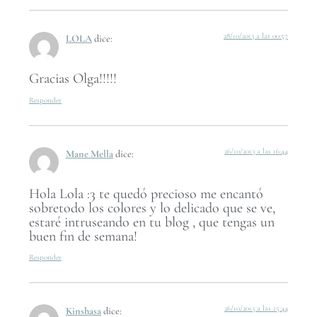
28/10/2013 a las 00:57
LOLA
dice:
Gracias Olga!!!!!
Responder
26/10/2013 a las 16:44
Mane Mella
dice:
Hola Lola :3 te quedó precioso me encantó
sobretodo los colores y lo delicado que se ve,
estaré intruseando en tu blog , que tengas un
buen fin de semana!
Responder
26/10/2013 a las 15:44
Kinshasa
dice: