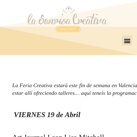
La Feria Creativa esta
rá este fin de sema
na en Valenci
estar allí ofreciendo talleres
… aqu
í tene
ís la programa
VIERNES 19 de Abril