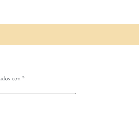
cados con
*