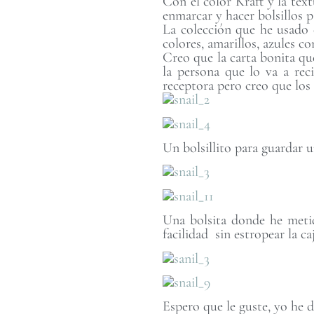
Con el color Kraft y la tex
enmarcar y hacer bolsillos p
La colección que he usado
colores, amarillos, azules c
Creo que la carta bonita qu
la persona que lo va a rec
receptora pero creo que los 
Un bolsillito para guardar 
Una bolsita donde he metid
facilidad sin estropear la caj
Espero que le guste, yo he 