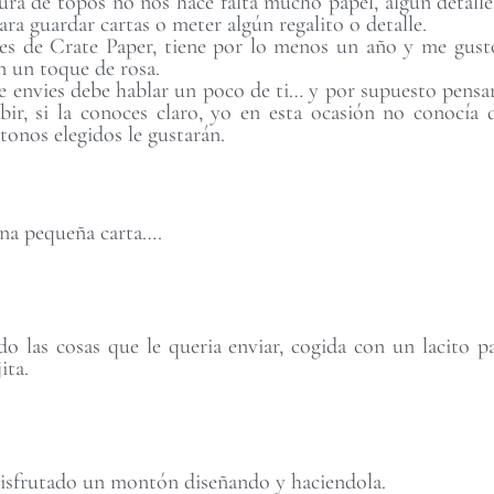
tura de topos no nos hace falta mucho papel, algún detalle
ara guardar cartas o meter algún regalito o detalle.
 es de Crate Paper, tiene por lo menos un año y me gus
on un toque de rosa.
e envies debe hablar un poco de ti… y por supuesto pensar
ibir, si la conoces claro, yo en esta ocasión no conocía
tonos elegidos le gustarán.
una pequeña carta….
o las cosas que le queria enviar, cogida con un lacito p
ita.
disfrutado un montón diseñando y haciendola.