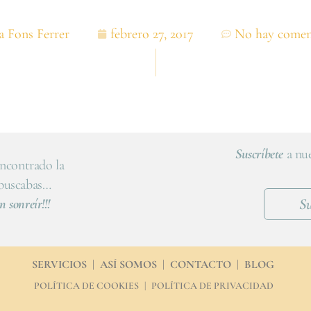
a Fons Ferrer
febrero 27, 2017
No hay comen
Suscríbete
a nue
ncontrado la
 buscabas…
Su
n sonreír!!!
SERVICIOS
|
ASÍ SOMOS
|
CONTACTO
|
BLOG
POLÍTICA DE COOKIES
|
POLÍTICA DE PRIVACIDAD