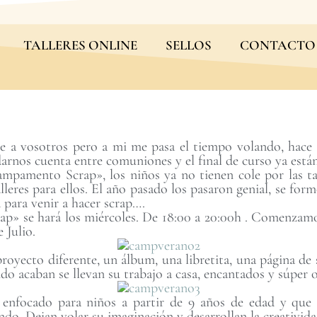
TALLERES ONLINE
SELLOS
CONTACTO
e a vosotros pero a mi me pasa el tiempo volando, hace
darnos cuenta entre comuniones y el final de curso ya está
ampamento Scrap», los niños ya no tienen cole por las t
lleres para ellos. El año pasado los pasaron genial, se for
a para venir a hacer scrap….
» se hará los miércoles. De 18:00 a 20:00h . Comenzamos
 Julio.
royecto diferente, un álbum, una libretita, una página de s
do acaban se llevan su trabajo a casa, encantados y súper o
nfocado para niños a partir de 9 años de edad y que l
ndo. Dejan volar su imaginación y desarrollan la creativid