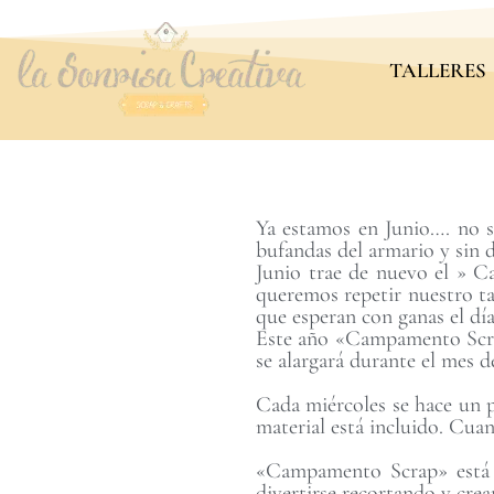
TALLERES
Ya estamos en Junio…. no s
bufandas del armario y sin 
Junio trae de nuevo el » C
queremos repetir nuestro ta
que esperan con ganas el dí
Este año «Campamento Scrap
se alargará durante el mes de
Cada miércoles se hace un p
material está incluido. Cuan
«Campamento Scrap» está e
divertirse recortando y crea