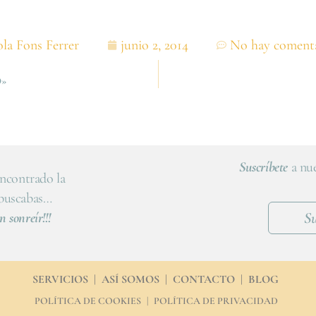
la Fons Ferrer
junio 2, 2014
No hay coment
»
Suscríbete
a nue
ncontrado la
 buscabas…
Su
n sonreír!!!
SERVICIOS
|
ASÍ SOMOS
|
CONTACTO
|
BLOG
POLÍTICA DE COOKIES
|
POLÍTICA DE PRIVACIDAD