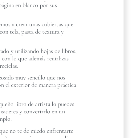
a página en blanco por sus
emos a crear unas cubiertas que
con tela, pasta de textura y
rado y utilizando hojas de libros,
es con lo que además reutilizas
reciclas.
cosido muy sencillo que nos
on el exterior de manera práctica
ueño libro de artista lo puedes
nsideres y convertirlo en un
mplo.
ue no te de miedo enfrentarte