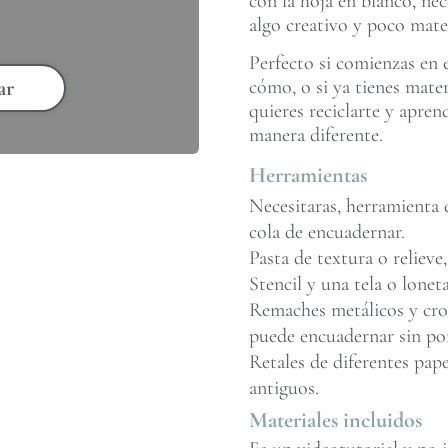
con la hoja en blanco, nec
algo creativo y poco mater
Perfecto si comienzas en 
cómo, o si ya tienes mate
ar
quieres reciclarte y apren
manera diferente.
Herramientas
Necesitaras, herramienta d
cola de encuadernar.
Pasta de textura o relieve,
Stencil y una tela o loneta
Remaches metálicos y crop 
puede encuadernar sin po
Retales de diferentes pape
antiguos.
Materiales incluidos