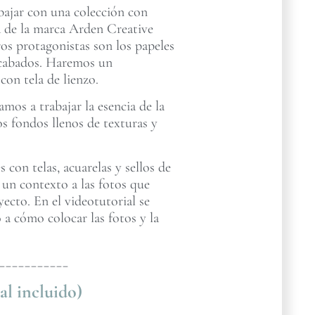
abajar con una colección con
za de la marca Arden Creative
os protagonistas son los papeles
 acabados. Haremos un
on tela de lienzo.
mos a trabajar la esencia de la
s fondos llenos de texturas y
con telas, acuarelas y sellos de
 un contexto a las fotos que
cto. En el videotutorial se
 a cómo colocar las fotos y la
___________
al incluido)