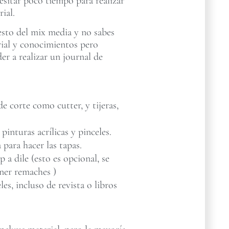
esitar poco tiempo para realizar
ial.
esto del mix media y no sabes
rial y conocimientos pero
der a realizar un journal de
e corte como cutter, y tijeras,
 pinturas acrílicas y pinceles.
 para hacer las tapas.
a dile (esto es opcional, se
ner remaches )
les, incluso de revista o libros