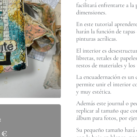
facilitará enfrentarte a l
dimensiones.
En este tutorial aprender
harán la función de tapas 
pinturas acrílicas.
El interior es desestructu
libretas, retales de papel
restos de materiales y los 
La encuadernación es un 
permite unir el interior c
y muy estética.
Además este journal o peq
replicar al tamaño que co
álbum para fotos, por eje
Su pequeño tamaño hará q
0
€