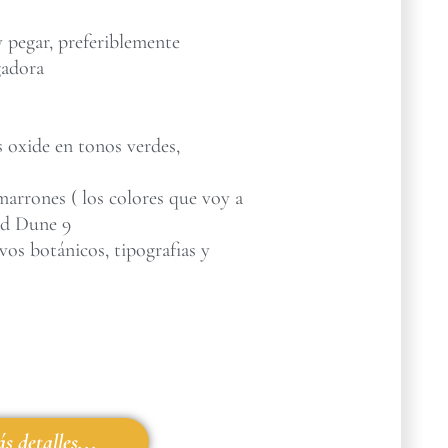
 pegar, preferiblemente
gadora
s oxide en tonos verdes,
marrones ( los colores que voy a
nd Dune 9
vos botánicos, tipografias y
s detalles...