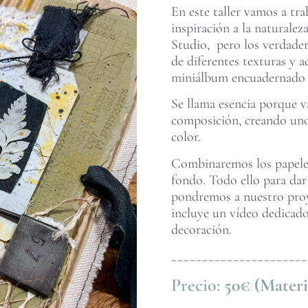
En este taller vamos a tr
inspiración a la naturale
Studio, pero los verdader
de diferentes texturas y
miniálbum encuadernado c
Se llama esencia porque va
composición, creando uno
color.
Combinaremos los papeles 
fondo. Todo ello para dar
pondremos a nuestro proye
incluye un vídeo dedicado
decoración.
______________________
Precio:
50€ (Materi