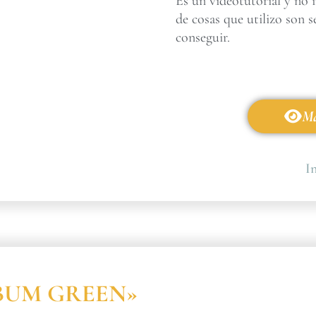
Es un videotutorial y no 
de cosas que utilizo son s
conseguir.
Má
In
ÁLBUM GREEN»