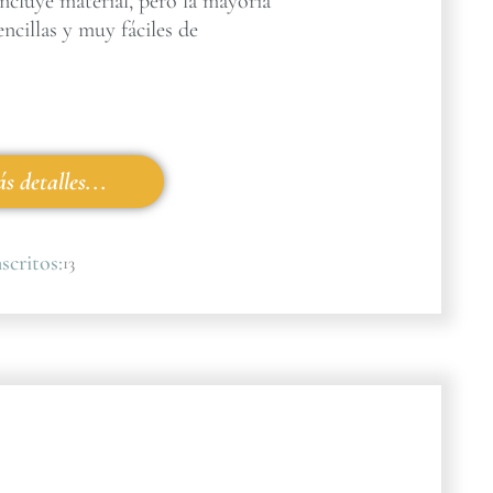
incluye material, pero la mayoría
encillas y muy fáciles de
s detalles...
scritos:
13