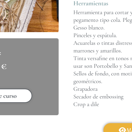
Herramientas
Herramienta para cortar y
pegamento tipo cola. Ple
Gesso blanco.
Pinceles y espátula.
Acuarelas o tintas distres
marrones y amarillos.
Tinta versafine en tonos 
0
€
usar son Portobello y Sa
Sellos de fondo, con moti
geométricos.
Grapadora
e curso
Secador de embossing
Crop a dile
Má