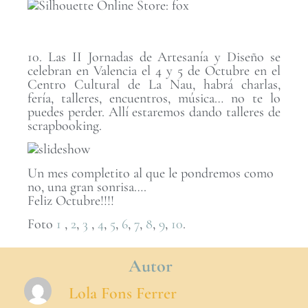
10. Las II Jornadas de Artesanía y Diseño se
celebran en Valencia el 4 y 5 de Octubre en el
Centro Cultural de La Nau, habrá charlas,
fería, talleres, encuentros, música… no te lo
puedes perder. Allí estaremos dando talleres de
scrapbooking.
Un mes completito al que le pondremos como
no, una gran sonrisa….
Feliz Octubre!!!!
Foto
1
,
2
,
3
,
4
,
5
,
6
,
7
,
8
,
9
,
10
.
Autor
Lola Fons Ferrer