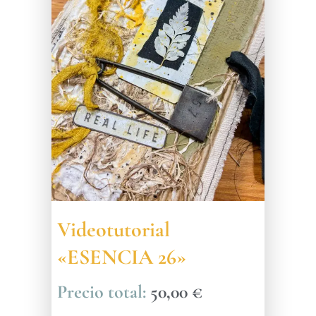
Videotutorial
«ESENCIA 26»
50,00
€