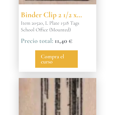
Binder Clip 2 1/2 x…
Item 20520, L Plate 1518 Tags
School Office (Mounted)
11,40
€
Compra el
curso