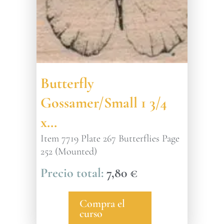
Butterfly
Gossamer/Small 1 3/4
x…
Item 7719 Plate 267 Butterflies Page
252 (Mounted)
7,80
€
Compra el
curso