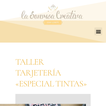
TALLER
TARJETERÍA
«ESPECIAL TINTAS»