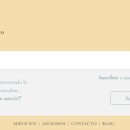
a
to
Suscríbete
a nue
ncontrado la
 buscabas…
Su
n sonreír!!!
SERVICIOS
|
ASÍ SOMOS
|
CONTACTO
|
BLOG