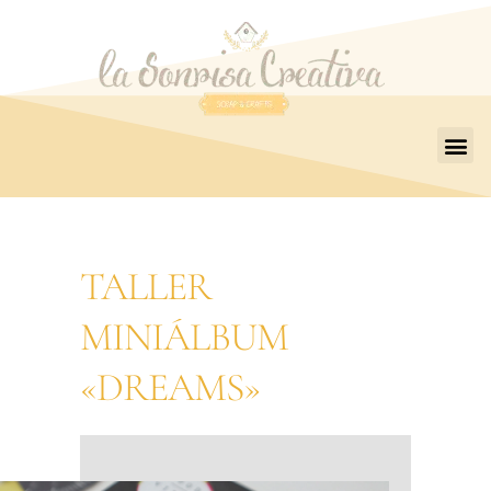
TALLER
MINIÁLBUM
«DREAMS»