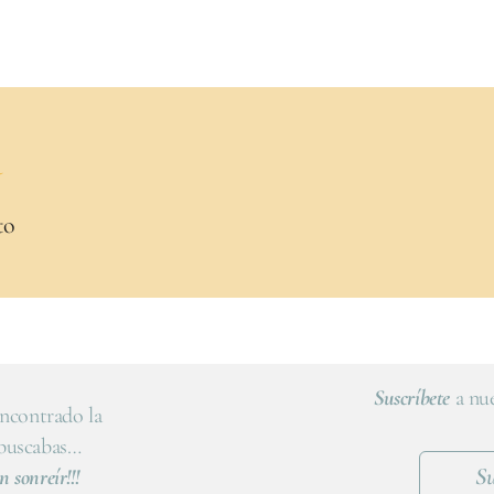
a
to
Suscríbete
a nue
ncontrado la
 buscabas…
Su
n sonreír!!!