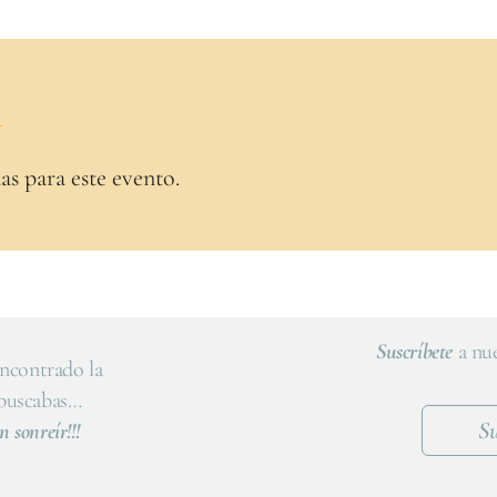
a
as para este evento.
Suscríbete
a nue
ncontrado la
 buscabas…
Su
n sonreír!!!