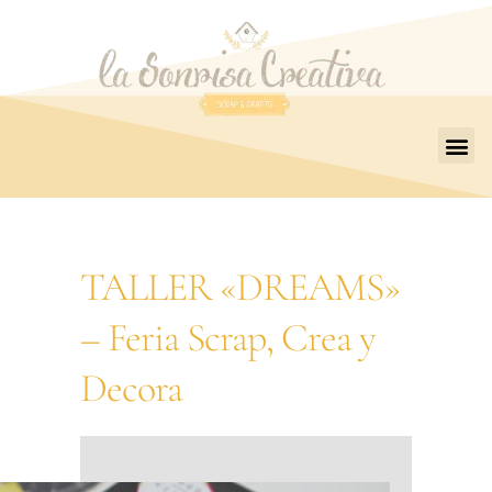
TALLER «DREAMS»
– Feria Scrap, Crea y
Decora