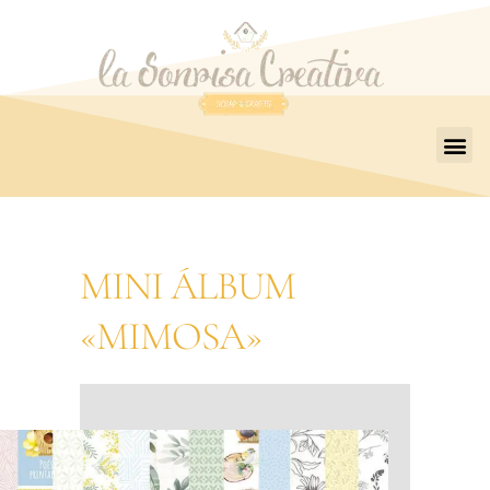
MINI ÁLBUM
«MIMOSA»