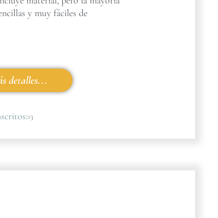
incluye material, pero la mayoría
encillas y muy fáciles de
s detalles...
scritos:
13