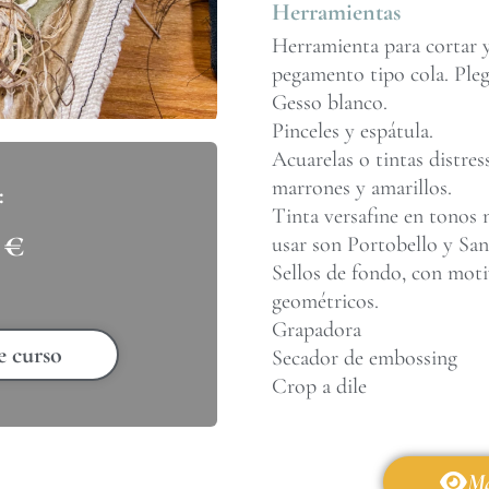
Herramientas
Herramienta para cortar y
pegamento tipo cola. Ple
Gesso blanco.
Pinceles y espátula.
Acuarelas o tintas distres
marrones y amarillos.
Tinta versafine en tonos 
0
€
usar son Portobello y Sa
Sellos de fondo, con moti
geométricos.
Grapadora
e curso
Secador de embossing
Crop a dile
Má