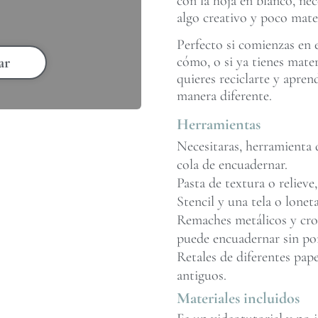
con la hoja en blanco, nec
algo creativo y poco mater
Perfecto si comienzas en 
cómo, o si ya tienes mate
ar
quieres reciclarte y apren
manera diferente.
Herramientas
Necesitaras, herramienta d
cola de encuadernar.
Pasta de textura o relieve,
Stencil y una tela o loneta
Remaches metálicos y crop 
puede encuadernar sin po
Retales de diferentes pape
antiguos.
Materiales incluidos