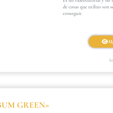
Es un videotutorial y no 
de cosas que utilizo son s
conseguir.
Má
In
ÁLBUM GREEN»