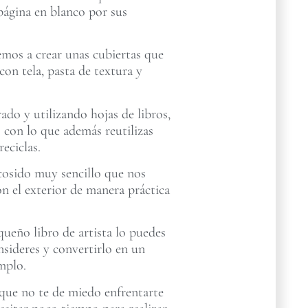
a página en blanco por sus
emos a crear unas cubiertas que
con tela, pasta de textura y
rado y utilizando hojas de libros,
es con lo que además reutilizas
reciclas.
cosido muy sencillo que nos
on el exterior de manera práctica
ueño libro de artista lo puedes
nsideres y convertirlo en un
mplo.
ue no te de miedo enfrentarte