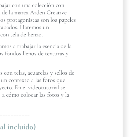
abajar con una colección con
za de la marca Arden Creative
os protagonistas son los papeles
 acabados. Haremos un
on tela de lienzo.
mos a trabajar la esencia de la
s fondos llenos de texturas y
con telas, acuarelas y sellos de
 un contexto a las fotos que
cto. En el videotutorial se
 a cómo colocar las fotos y la
___________
al incluido)