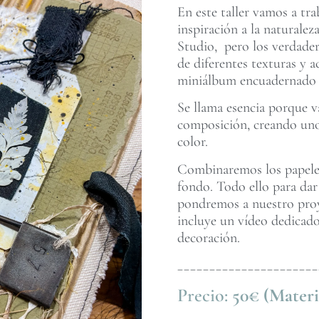
En este taller vamos a tr
inspiración a la naturale
Studio, pero los verdader
de diferentes texturas y
miniálbum encuadernado c
Se llama esencia porque va
composición, creando uno
color.
Combinaremos los papeles 
fondo. Todo ello para dar
pondremos a nuestro proye
incluye un vídeo dedicado
decoración.
______________________
Precio:
50€ (Materi