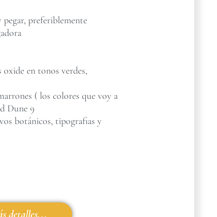
 pegar, preferiblemente
gadora
s oxide en tonos verdes,
marrones ( los colores que voy a
nd Dune 9
vos botánicos, tipografias y
s detalles...