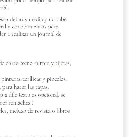
esitar poco tiempo para realizar
ial.
esto del mix media y no sabes
rial y conocimientos pero
der a realizar un journal de
e corte como cutter, y tijeras,
 pinturas acrílicas y pinceles.
 para hacer las tapas.
a dile (esto es opcional, se
ner remaches )
les, incluso de revista o libros