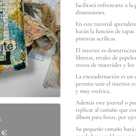
facilitará enfrentarte a l
dimensiones.
En este tutorial aprender
harán la función de tapas 
pinturas acrílicas.
El interior es desestructu
libretas, retales de papel
restos de materiales y los 
La encuadernación es un 
permite unir el interior c
y muy estética.
Además este journal o peq
replicar al tamaño que co
álbum para fotos, por eje
Su pequeño tamaño hará q
0
€