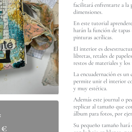
facilitará enfrentarte a l
dimensiones.
En este tutorial aprender
harán la función de tapas 
pinturas acrílicas.
El interior es desestructu
libretas, retales de papel
restos de materiales y los 
La encuadernación es un 
permite unir el interior c
y muy estética.
Además este journal o peq
replicar al tamaño que co
álbum para fotos, por eje
Su pequeño tamaño hará q
0
€