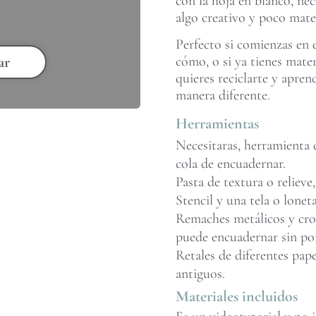
con la hoja en blanco, nec
algo creativo y poco mater
Perfecto si comienzas en 
cómo, o si ya tienes mate
ar
quieres reciclarte y apren
manera diferente.
Herramientas
Necesitaras, herramienta d
cola de encuadernar.
Pasta de textura o relieve,
Stencil y una tela o loneta
Remaches metálicos y crop 
puede encuadernar sin po
Retales de diferentes pape
antiguos.
Materiales incluidos