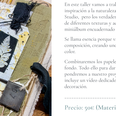
En este taller vamos a tr
inspiración a la naturale
Studio, pero los verdader
de diferentes texturas y
miniálbum encuadernado c
Se llama esencia porque va
composición, creando uno
color.
Combinaremos los papeles 
fondo. Todo ello para dar
pondremos a nuestro proye
incluye un vídeo dedicado
decoración.
______________________
Precio:
50€ (Materi