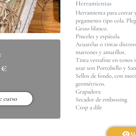
Herramientas
Herramienta para cortar y
pegamento tipo cola. Ple
Gesso blanco.
Pinceles y espátula.
Acuarelas o tintas distres
marrones y amarillos.
Tinta versafine en tonos 
0
€
usar son Portobello y Sa
Sellos de fondo, con moti
geométricos.
Grapadora
e curso
Secador de embossing
Crop a dile
Má