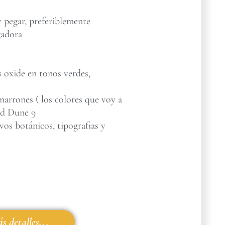
 pegar, preferiblemente
gadora
s oxide en tonos verdes,
marrones ( los colores que voy a
nd Dune 9
vos botánicos, tipografias y
s detalles...