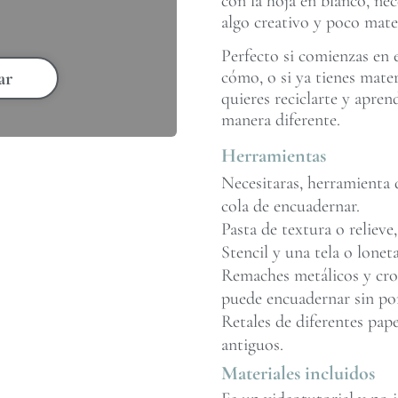
con la hoja en blanco, nec
algo creativo y poco mater
Perfecto si comienzas en 
cómo, o si ya tienes mate
ar
quieres reciclarte y apren
manera diferente.
Herramientas
Necesitaras, herramienta d
cola de encuadernar.
Pasta de textura o relieve,
Stencil y una tela o loneta
Remaches metálicos y crop 
puede encuadernar sin po
Retales de diferentes pape
antiguos.
Materiales incluidos