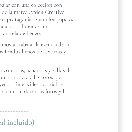
abajar con una colección con
za de la marca Arden Creative
os protagonistas son los papeles
 acabados. Haremos un
on tela de lienzo.
mos a trabajar la esencia de la
s fondos llenos de texturas y
con telas, acuarelas y sellos de
 un contexto a las fotos que
cto. En el videotutorial se
 a cómo colocar las fotos y la
___________
al incluido)