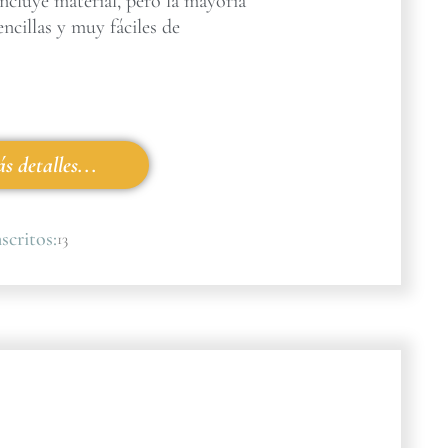
incluye material, pero la mayoría
encillas y muy fáciles de
s detalles...
scritos:
13