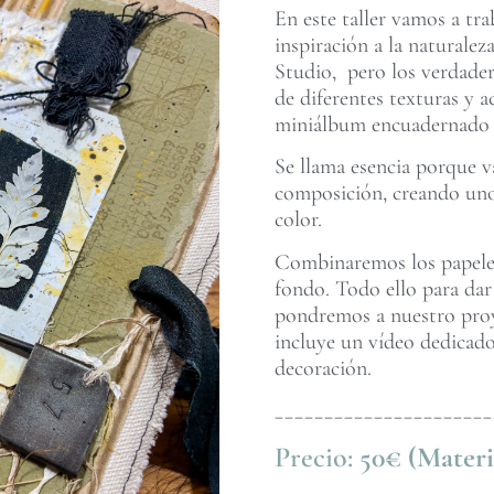
En este taller vamos a tr
inspiración a la naturale
Studio, pero los verdader
de diferentes texturas y
miniálbum encuadernado c
Se llama esencia porque va
composición, creando uno
color.
Combinaremos los papeles 
fondo. Todo ello para dar
pondremos a nuestro proye
incluye un vídeo dedicado
decoración.
______________________
Precio:
50€ (Materi