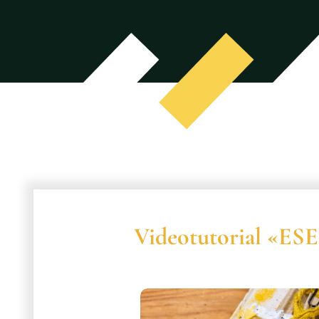
Videotutorial «ES