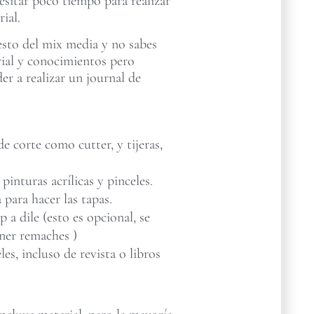
esitar poco tiempo para realizar
ial.
esto del mix media y no sabes
rial y conocimientos pero
der a realizar un journal de
e corte como cutter, y tijeras,
 pinturas acrílicas y pinceles.
 para hacer las tapas.
a dile (esto es opcional, se
ner remaches )
les, incluso de revista o libros