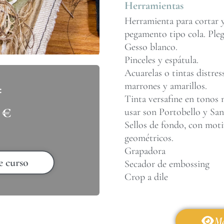
Herramientas
Herramienta para cortar y
pegamento tipo cola. Ple
Gesso blanco.
Pinceles y espátula.
Acuarelas o tintas distres
marrones y amarillos.
Tinta versafine en tonos 
0
€
usar son Portobello y Sa
Sellos de fondo, con moti
geométricos.
Grapadora
e curso
Secador de embossing
Crop a dile
Má