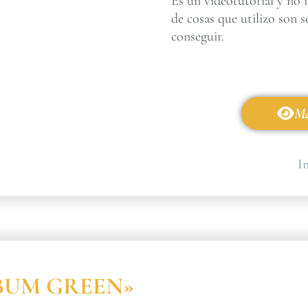
Es un videotutorial y no 
de cosas que utilizo son s
conseguir.
Má
In
ÁLBUM GREEN»