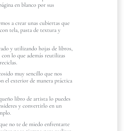
a página en blanco por sus
emos a crear unas cubiertas que
con tela, pasta de textura y
rado y utilizando hojas de libros,
es con lo que además reutilizas
reciclas.
cosido muy sencillo que nos
on el exterior de manera práctica
ueño libro de artista lo puedes
nsideres y convertirlo en un
mplo.
ue no te de miedo enfrentarte