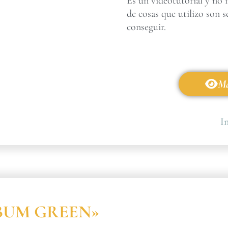
Es un videotutorial y no 
de cosas que utilizo son s
conseguir.
Má
In
ÁLBUM GREEN»