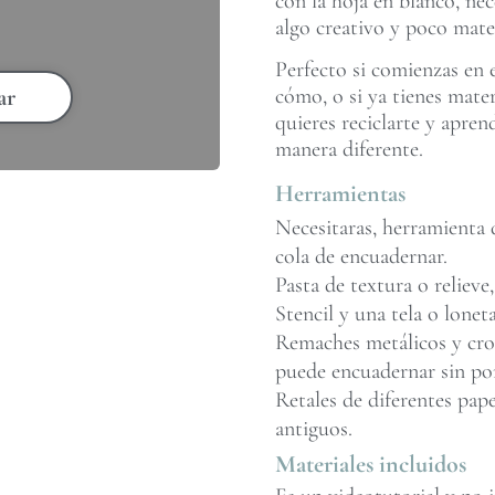
con la hoja en blanco, nec
algo creativo y poco mater
Perfecto si comienzas en 
cómo, o si ya tienes mate
ar
quieres reciclarte y apren
manera diferente.
Herramientas
Necesitaras, herramienta d
cola de encuadernar.
Pasta de textura o relieve,
Stencil y una tela o loneta
Remaches metálicos y crop 
puede encuadernar sin po
Retales de diferentes pape
antiguos.
Materiales incluidos