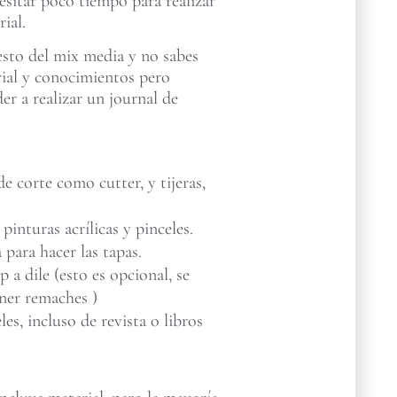
esitar poco tiempo para realizar
ial.
esto del mix media y no sabes
rial y conocimientos pero
der a realizar un journal de
e corte como cutter, y tijeras,
 pinturas acrílicas y pinceles.
 para hacer las tapas.
a dile (esto es opcional, se
ner remaches )
les, incluso de revista o libros