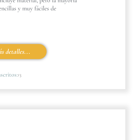
incluye material, pero la mayoría
encillas y muy fáciles de
s detalles...
scritos:
13