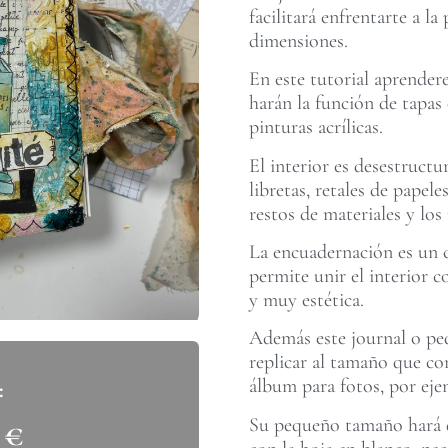
facilitará enfrentarte a l
dimensiones.
En este tutorial aprender
harán la función de tapas 
pinturas acrílicas.
El interior es desestructu
libretas, retales de papel
restos de materiales y los 
La encuadernación es un 
permite unir el interior c
y muy estética.
Además este journal o peq
replicar al tamaño que co
álbum para fotos, por eje
Su pequeño tamaño hará q
0
€