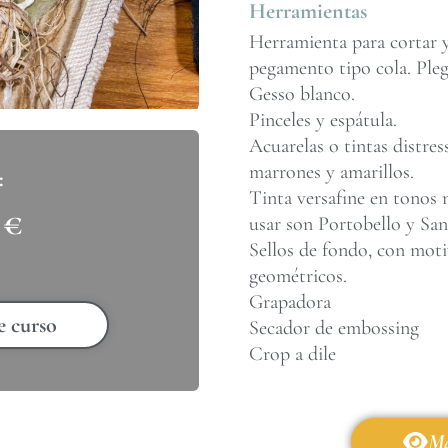
Herramientas
Herramienta para cortar y
pegamento tipo cola. Ple
Gesso blanco.
Pinceles y espátula.
Acuarelas o tintas distres
marrones y amarillos.
Tinta versafine en tonos 
0
€
usar son Portobello y Sa
Sellos de fondo, con moti
geométricos.
Grapadora
e curso
Secador de embossing
Crop a dile
Má