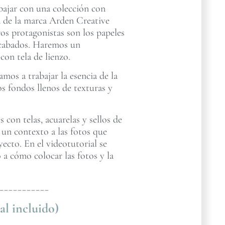
abajar con una colección con
za de la marca Arden Creative
os protagonistas son los papeles
 acabados. Haremos un
on tela de lienzo.
mos a trabajar la esencia de la
s fondos llenos de texturas y
con telas, acuarelas y sellos de
 un contexto a las fotos que
cto. En el videotutorial se
 a cómo colocar las fotos y la
___________
al incluido)