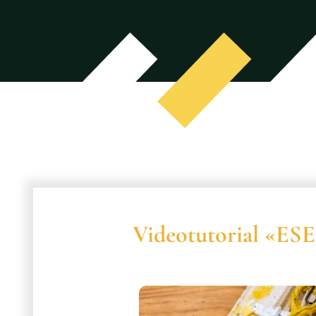
Videotutorial «ES