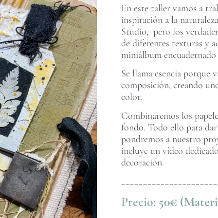
En este taller vamos a tr
inspiración a la naturale
Studio, pero los verdader
de diferentes texturas y
miniálbum encuadernado c
Se llama esencia porque va
composición, creando uno
color.
Combinaremos los papeles 
fondo. Todo ello para dar
pondremos a nuestro proye
incluye un vídeo dedicado
decoración.
______________________
Precio:
50€ (Materi