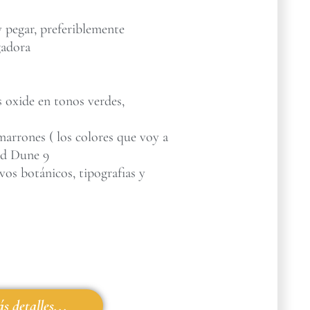
 pegar, preferiblemente
gadora
s oxide en tonos verdes,
marrones ( los colores que voy a
nd Dune 9
vos botánicos, tipografias y
s detalles...