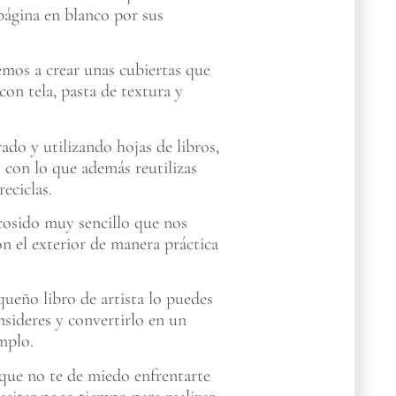
a página en blanco por sus
emos a crear unas cubiertas que
con tela, pasta de textura y
rado y utilizando hojas de libros,
es con lo que además reutilizas
reciclas.
cosido muy sencillo que nos
on el exterior de manera práctica
ueño libro de artista lo puedes
nsideres y convertirlo en un
mplo.
ue no te de miedo enfrentarte