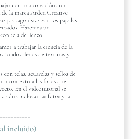
abajar con una colección con
za de la marca Arden Creative
os protagonistas son los papeles
 acabados. Haremos un
on tela de lienzo.
mos a trabajar la esencia de la
s fondos llenos de texturas y
con telas, acuarelas y sellos de
 un contexto a las fotos que
cto. En el videotutorial se
 a cómo colocar las fotos y la
___________
al incluido)