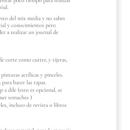
esitar poco tiempo para realizar
ial.
esto del mix media y no sabes
rial y conocimientos pero
der a realizar un journal de
e corte como cutter, y tijeras,
 pinturas acrílicas y pinceles.
 para hacer las tapas.
a dile (esto es opcional, se
ner remaches )
les, incluso de revista o libros