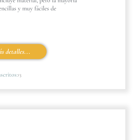
incluye material, pero la mayoría
encillas y muy fáciles de
s detalles...
scritos:
13