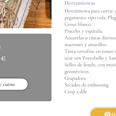
Herramientas
Herramienta para cortar y
pegamento tipo cola. Ple
Gesso blanco.
Pinceles y espátula.
Acuarelas o tintas distres
marrones y amarillos.
Tinta versafine en tonos 
0
€
usar son Portobello y Sa
Sellos de fondo, con moti
geométricos.
Grapadora
e curso
Secador de embossing
Crop a dile
Má