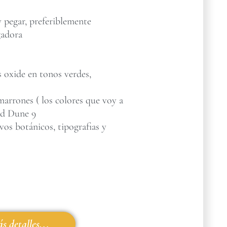
 pegar, preferiblemente
gadora
s oxide en tonos verdes,
marrones ( los colores que voy a
nd Dune 9
vos botánicos, tipografias y
s detalles...