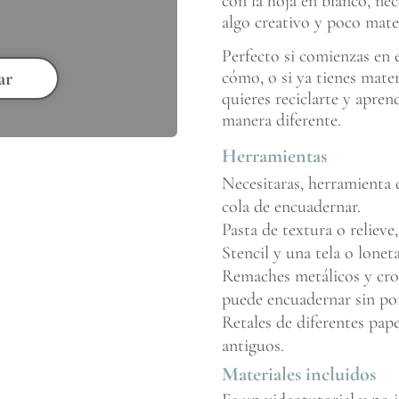
con la hoja en blanco, nec
algo creativo y poco mater
Perfecto si comienzas en 
cómo, o si ya tienes mate
ar
quieres reciclarte y apren
manera diferente.
Herramientas
Necesitaras, herramienta d
cola de encuadernar.
Pasta de textura o relieve,
Stencil y una tela o loneta
Remaches metálicos y crop 
puede encuadernar sin po
Retales de diferentes pape
antiguos.
Materiales incluidos