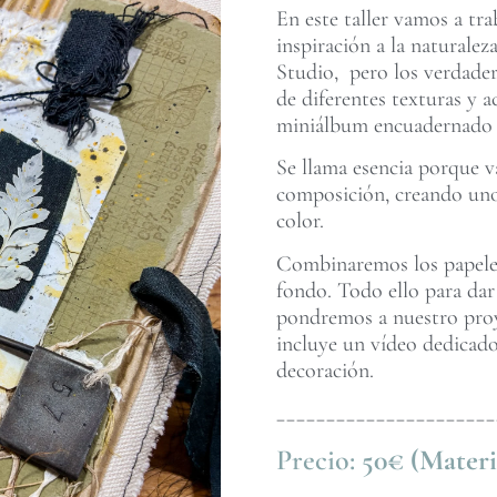
En este taller vamos a tr
inspiración a la naturale
Studio, pero los verdader
de diferentes texturas y
miniálbum encuadernado c
Se llama esencia porque va
composición, creando uno
color.
Combinaremos los papeles 
fondo. Todo ello para dar
pondremos a nuestro proye
incluye un vídeo dedicado
decoración.
______________________
Precio:
50€ (Materi