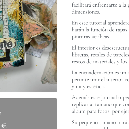
facilitará enfrentarte a l
dimensiones.
En este tutorial aprender
harán la función de tapas 
pinturas acrílicas.
El interior es desestructu
libretas, retales de papel
restos de materiales y los 
La encuadernación es un 
permite unir el interior c
y muy estética.
Además este journal o peq
replicar al tamaño que co
álbum para fotos, por eje
Su pequeño tamaño hará q
0
€