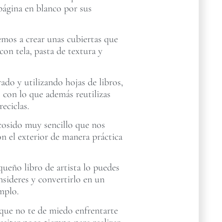
a página en blanco por sus
emos a crear unas cubiertas que
con tela, pasta de textura y
rado y utilizando hojas de libros,
es con lo que además reutilizas
reciclas.
cosido muy sencillo que nos
on el exterior de manera práctica
ueño libro de artista lo puedes
nsideres y convertirlo en un
mplo.
ue no te de miedo enfrentarte