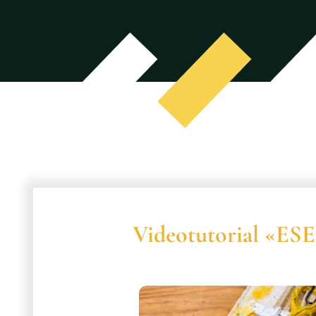
Videotutorial «ES