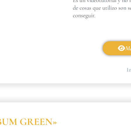
Es un videotutorial y no 
de cosas que utilizo son s
conseguir.
Má
In
ÁLBUM GREEN»