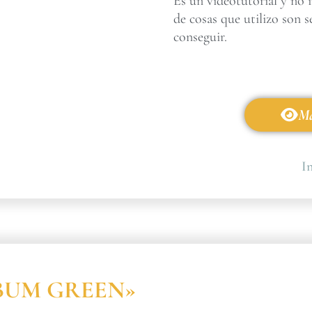
Es un videotutorial y no 
de cosas que utilizo son s
conseguir.
Má
In
ÁLBUM GREEN»