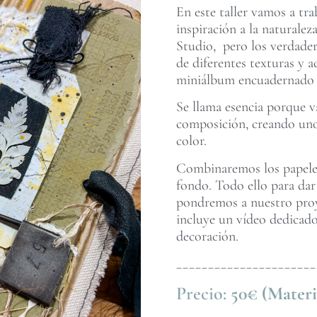
En este taller vamos a tr
inspiración a la naturale
Studio, pero los verdader
de diferentes texturas y
miniálbum encuadernado c
Se llama esencia porque va
composición, creando uno
color.
Combinaremos los papeles 
fondo. Todo ello para dar
pondremos a nuestro proye
incluye un vídeo dedicado
decoración.
______________________
Precio:
50€ (Materi