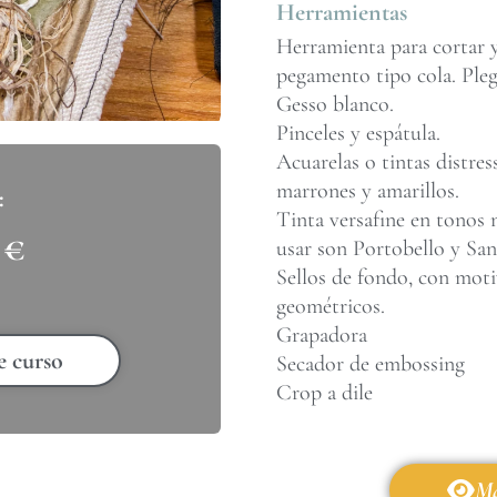
Herramientas
Herramienta para cortar y
pegamento tipo cola. Ple
Gesso blanco.
Pinceles y espátula.
Acuarelas o tintas distres
marrones y amarillos.
Tinta versafine en tonos 
0
€
usar son Portobello y Sa
Sellos de fondo, con moti
geométricos.
Grapadora
e curso
Secador de embossing
Crop a dile
Má