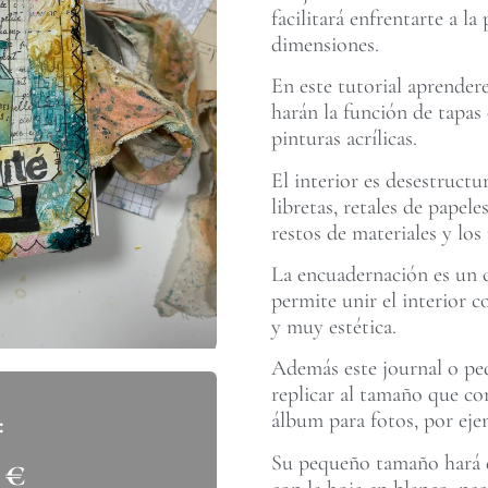
facilitará enfrentarte a l
dimensiones.
En este tutorial aprender
harán la función de tapas 
pinturas acrílicas.
El interior es desestructu
libretas, retales de papel
restos de materiales y los 
La encuadernación es un 
permite unir el interior c
y muy estética.
Además este journal o peq
replicar al tamaño que co
álbum para fotos, por eje
Su pequeño tamaño hará q
0
€