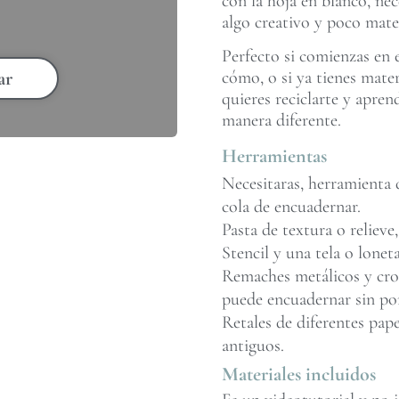
con la hoja en blanco, nec
algo creativo y poco mater
Perfecto si comienzas en 
cómo, o si ya tienes mate
ar
quieres reciclarte y apren
manera diferente.
Herramientas
Necesitaras, herramienta d
cola de encuadernar.
Pasta de textura o relieve,
Stencil y una tela o loneta
Remaches metálicos y crop 
puede encuadernar sin po
Retales de diferentes pape
antiguos.
Materiales incluidos