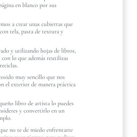
a página en blanco por sus
emos a crear unas cubiertas que
con tela, pasta de textura y
rado y utilizando hojas de libros,
es con lo que además reutilizas
reciclas.
cosido muy sencillo que nos
on el exterior de manera práctica
ueño libro de artista lo puedes
nsideres y convertirlo en un
mplo.
ue no te de miedo enfrentarte