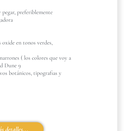
 pegar, preferiblemente
gadora
s oxide en tonos verdes,
marrones ( los colores que voy a
nd Dune 9
vos botánicos, tipografias y
s detalles...