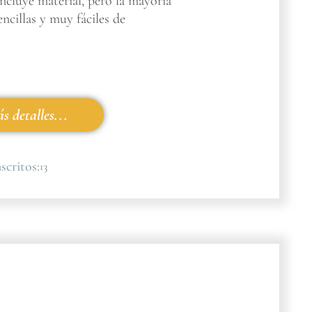
incluye material, pero la mayoría
encillas y muy fáciles de
s detalles...
scritos:
13