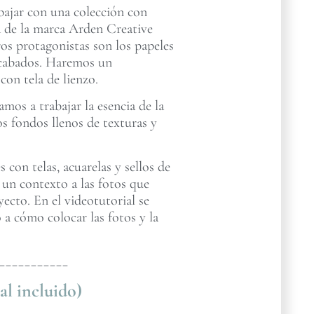
abajar con una colección con
za de la marca Arden Creative
os protagonistas son los papeles
 acabados. Haremos un
on tela de lienzo.
mos a trabajar la esencia de la
s fondos llenos de texturas y
con telas, acuarelas y sellos de
 un contexto a las fotos que
cto. En el videotutorial se
 a cómo colocar las fotos y la
___________
al incluido)