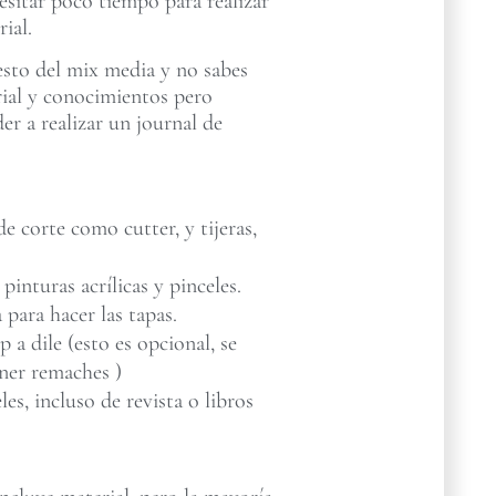
esitar poco tiempo para realizar
ial.
esto del mix media y no sabes
rial y conocimientos pero
der a realizar un journal de
e corte como cutter, y tijeras,
 pinturas acrílicas y pinceles.
 para hacer las tapas.
a dile (esto es opcional, se
ner remaches )
les, incluso de revista o libros