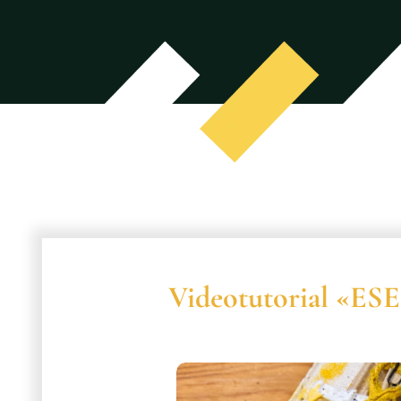
Videotutorial «ES