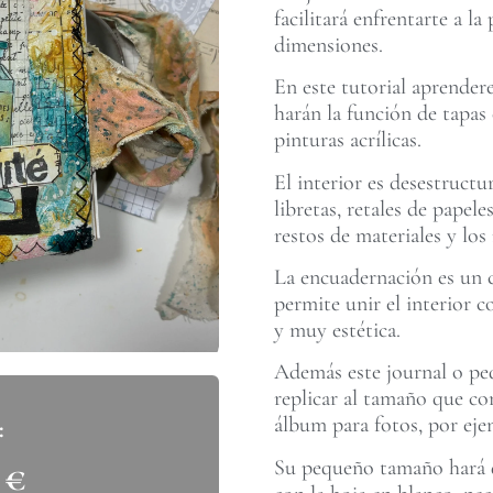
facilitará enfrentarte a l
dimensiones.
En este tutorial aprender
harán la función de tapas 
pinturas acrílicas.
El interior es desestructu
libretas, retales de papel
restos de materiales y los 
La encuadernación es un 
permite unir el interior c
y muy estética.
Además este journal o peq
replicar al tamaño que co
álbum para fotos, por eje
Su pequeño tamaño hará q
0
€