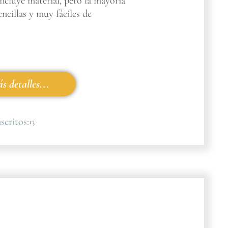
incluye material, pero la mayoría
encillas y muy fáciles de
s detalles...
scritos:
13