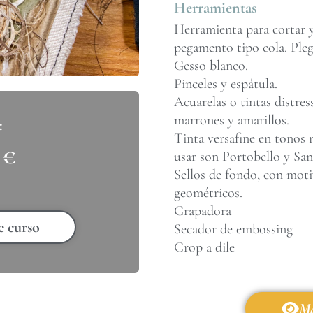
Herramientas
Herramienta para cortar y
pegamento tipo cola. Ple
Gesso blanco.
Pinceles y espátula.
Acuarelas o tintas distres
marrones y amarillos.
Tinta versafine en tonos 
0
€
usar son Portobello y Sa
Sellos de fondo, con moti
geométricos.
Grapadora
e curso
Secador de embossing
Crop a dile
Má