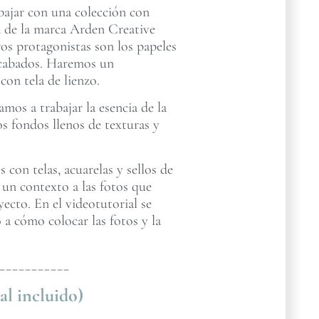
abajar con una colección con
za de la marca Arden Creative
os protagonistas son los papeles
 acabados. Haremos un
on tela de lienzo.
mos a trabajar la esencia de la
s fondos llenos de texturas y
con telas, acuarelas y sellos de
 un contexto a las fotos que
cto. En el videotutorial se
 a cómo colocar las fotos y la
___________
al incluido)