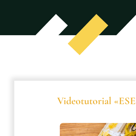
Videotutorial «ES