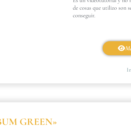
Es un videotutorial y no 
de cosas que utilizo son s
conseguir.
Má
In
ÁLBUM GREEN»