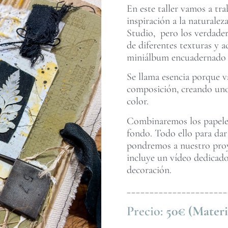
En este taller vamos a tr
inspiración a la naturale
Studio, pero los verdader
de diferentes texturas y
miniálbum encuadernado c
Se llama esencia porque va
composición, creando uno
color.
Combinaremos los papeles 
fondo. Todo ello para dar
pondremos a nuestro proye
incluye un vídeo dedicado
decoración.
______________________
Precio:
50€ (Materi