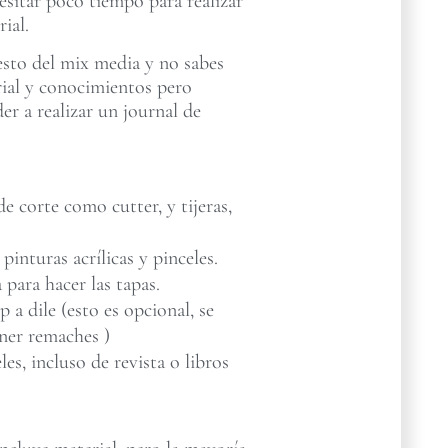
esitar poco tiempo para realizar
ial.
esto del mix media y no sabes
rial y conocimientos pero
der a realizar un journal de
e corte como cutter, y tijeras,
 pinturas acrílicas y pinceles.
 para hacer las tapas.
a dile (esto es opcional, se
ner remaches )
les, incluso de revista o libros