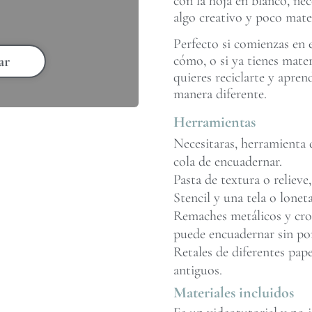
con la hoja en blanco, nec
algo creativo y poco mater
Perfecto si comienzas en 
cómo, o si ya tienes mate
ar
quieres reciclarte y apren
manera diferente.
Herramientas
Necesitaras, herramienta d
cola de encuadernar.
Pasta de textura o relieve,
Stencil y una tela o loneta
Remaches metálicos y crop 
puede encuadernar sin po
Retales de diferentes pape
antiguos.
Materiales incluidos