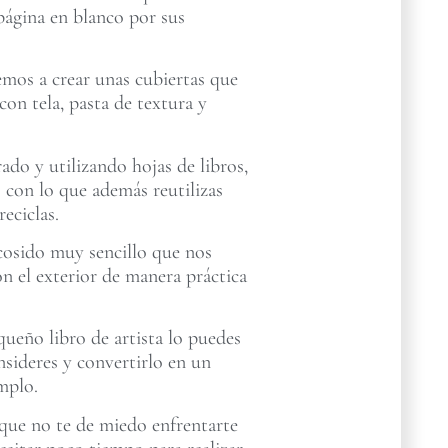
a página en blanco por sus
emos a crear unas cubiertas que
con tela, pasta de textura y
rado y utilizando hojas de libros,
es con lo que además reutilizas
reciclas.
cosido muy sencillo que nos
on el exterior de manera práctica
ueño libro de artista lo puedes
nsideres y convertirlo en un
mplo.
ue no te de miedo enfrentarte