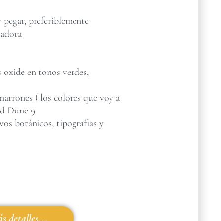
 pegar, preferiblemente
gadora
s oxide en tonos verdes,
marrones ( los colores que voy a
nd Dune 9
vos botánicos, tipografias y
s detalles...