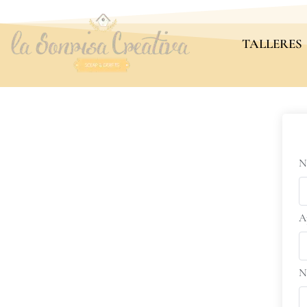
TALLERES
N
A
N