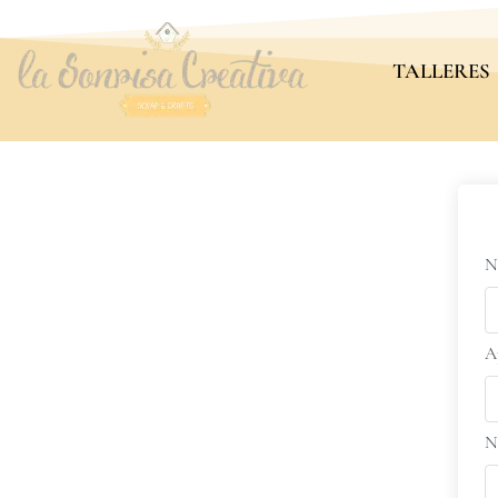
TALLERES
N
A
N