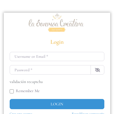
Login
Username or Email
*
Password
*
validación recaptcha
Remember Me
LOGIN
Crea una cuenta
Restablecer contraseña