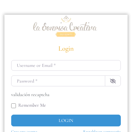
Login
Username or Email
*
Password
*
validación recaptcha
Remember Me
LOGIN
Crea una cuenta
Restablecer contraseña